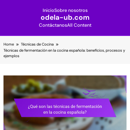
Inicio
Sobre nosotros
odela-ub.com
Contáctanos
All Content
Skip
Home
Técnicas de Cocina
to
Técnicas de fermentación en la cocina española: beneficios, procesos y
content
ejemplos