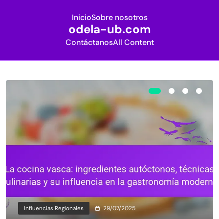
Inicio
Sobre nosotros
odela-ub.com
Contáctanos
All Content
Skip
to
content
Influencias Regionales
29/07/2025