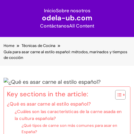
Inicio
Sobre nosotros
odela-ub.com
Contáctanos
All Content
Skip
Home
Técnicas de Cocina
to
Guía para asar carne al estilo español: métodos, marinados y tiempos
content
de cocción
Key sections in the article:
¿Qué es asar carne al estilo español?
¿Cuáles son las características de la carne asada en
la cultura española?
¿Qué tipos de carne son más comunes para asar en
España?