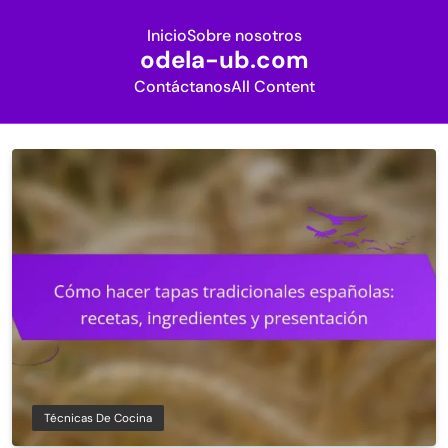
Inicio
Sobre nosotros
odela-ub.com
Contáctanos
All Content
Skip
to
content
Técnicas De Cocina