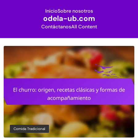
Inicio
Sobre nosotros
odela-ub.com
Contáctanos
All Content
Skip
to
content
Comida Tradicional