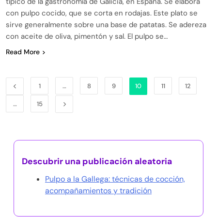
típico de la gastronomía de Galicia, en España. Se elabora
con pulpo cocido, que se corta en rodajas. Este plato se
sirve generalmente sobre una base de patatas. Se adereza
con aceite de oliva, pimentón y sal. El pulpo se…
Read More
1
…
8
9
10
11
12
…
15
Descubrir una publicación aleatoria
Pulpo a la Gallega: técnicas de cocción,
acompañamientos y tradición