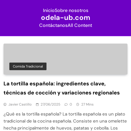
Inicio
Sobre nosotros
odela-ub.com
Contáctanos
All Content
Skip
to
content
Comida Tradicional
La tortilla española: ingredientes clave,
técnicas de cocción y variaciones regionales
Javier Castillo
27/06/2025
0
27 Mins
¿Qué es la tortilla española? La tortilla española es un plato
tradicional de la cocina española. Consiste en una omelette
hecha principalmente de huevos, patatas y cebolla. Los