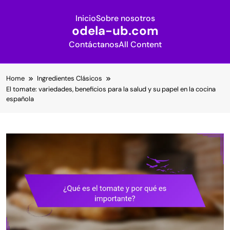
Inicio
Sobre nosotros
odela-ub.com
Contáctanos
All Content
Skip
Home
Ingredientes Clásicos
to
El tomate: variedades, beneficios para la salud y su papel en la cocina
content
española