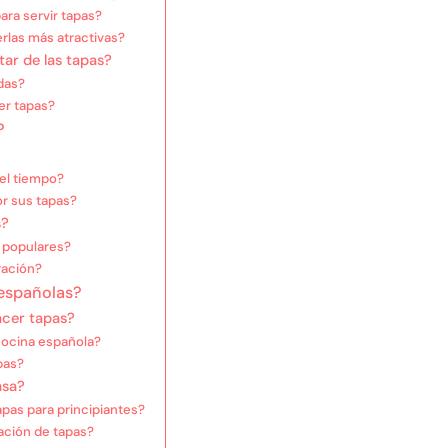
ara servir tapas?
rlas más atractivas?
ar de las tapas?
das?
er tapas?
?
del tiempo?
r sus tapas?
s?
s populares?
ración?
 españolas?
acer tapas?
cocina española?
pas?
asa?
pas para principiantes?
ación de tapas?