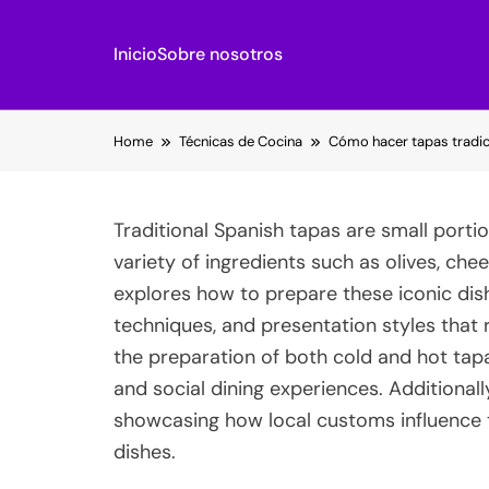
Inicio
Sobre nosotros
Skip
Home
Técnicas de Cocina
Cómo hacer tapas tradici
to
content
Traditional Spanish tapas are small portio
variety of ingredients such as olives, che
explores how to prepare these iconic dishe
techniques, and presentation styles that re
the preparation of both cold and hot tap
and social dining experiences. Additionally
showcasing how local customs influence t
dishes.