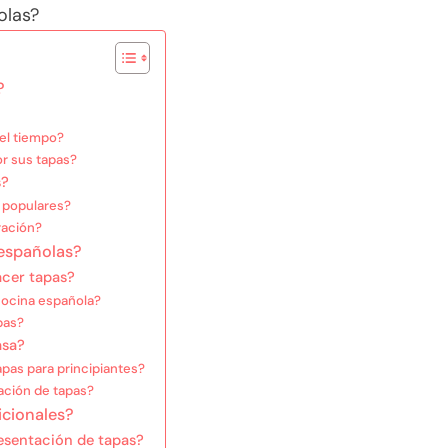
?
del tiempo?
r sus tapas?
s?
s populares?
ración?
 españolas?
acer tapas?
cocina española?
pas?
asa?
pas para principiantes?
ación de tapas?
icionales?
resentación de tapas?