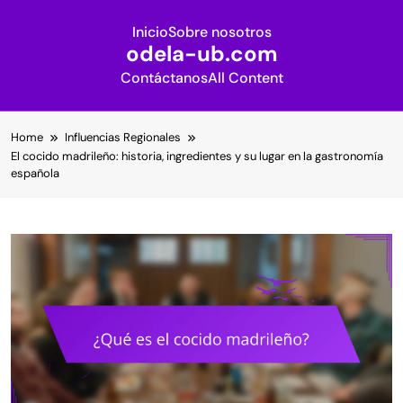
Inicio
Sobre nosotros
odela-ub.com
Contáctanos
All Content
Skip
Home
Influencias Regionales
to
El cocido madrileño: historia, ingredientes y su lugar en la gastronomía
content
española