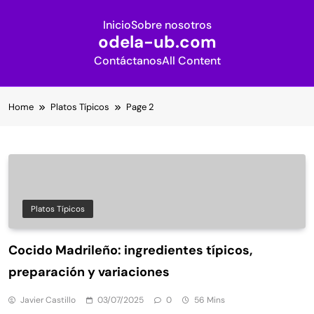
Inicio
Sobre nosotros
odela-ub.com
Contáctanos
All Content
Skip
Home
Platos Típicos
Page 2
to
content
Platos Típicos
Cocido Madrileño: ingredientes típicos,
preparación y variaciones
Javier Castillo
03/07/2025
0
56 Mins